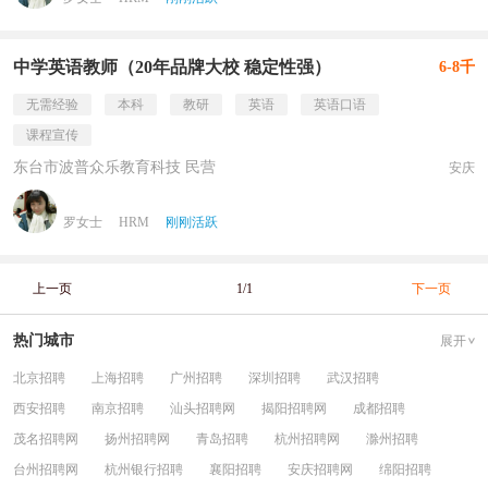
中学英语教师（20年品牌大校 稳定性强）
6-8千
无需经验
本科
教研
英语
英语口语
课程宣传
东台市波普众乐教育科技 民营
安庆
罗女士
HRM
刚刚活跃
上一页
1/1
下一页
热门城市
展开
北京招聘
上海招聘
广州招聘
深圳招聘
武汉招聘
西安招聘
南京招聘
汕头招聘网
揭阳招聘网
成都招聘
茂名招聘网
扬州招聘网
青岛招聘
杭州招聘网
滁州招聘
台州招聘网
杭州银行招聘
襄阳招聘
安庆招聘网
绵阳招聘