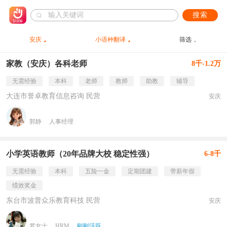
搜索
安庆
小语种翻译
筛选
家教（安庆）各科老师
8千-1.2万
无需经验
本科
老师
教师
助教
辅导
大连市誉卓教育信息咨询 民营
安庆
郭静
人事经理
小学英语教师（20年品牌大校 稳定性强）
6-8千
无需经验
本科
五险一金
定期团建
带薪年假
绩效奖金
东台市波普众乐教育科技 民营
安庆
罗女士
HRM
刚刚活跃