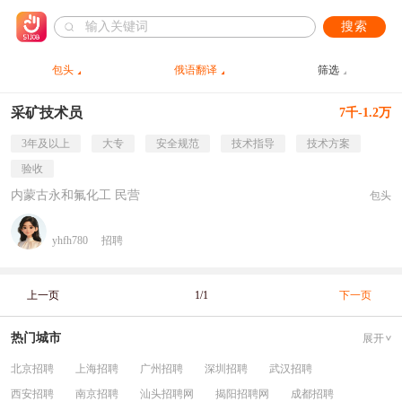
搜索
包头
俄语翻译
筛选
采矿技术员
7千-1.2万
3年及以上
大专
安全规范
技术指导
技术方案
验收
内蒙古永和氟化工 民营
包头
yhfh780
招聘
上一页
1/1
下一页
热门城市
展开
北京招聘
上海招聘
广州招聘
深圳招聘
武汉招聘
西安招聘
南京招聘
汕头招聘网
揭阳招聘网
成都招聘