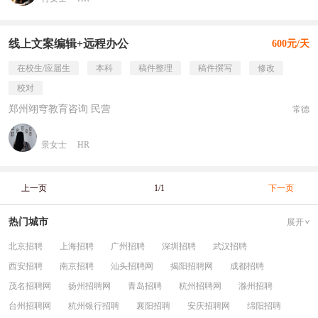
线上文案编辑+远程办公
600元/天
在校生/应届生
本科
稿件整理
稿件撰写
修改
校对
郑州翊穹教育咨询 民营
常德
景女士
HR
上一页
1/1
下一页
热门城市
展开
北京招聘
上海招聘
广州招聘
深圳招聘
武汉招聘
西安招聘
南京招聘
汕头招聘网
揭阳招聘网
成都招聘
茂名招聘网
扬州招聘网
青岛招聘
杭州招聘网
滁州招聘
台州招聘网
杭州银行招聘
襄阳招聘
安庆招聘网
绵阳招聘