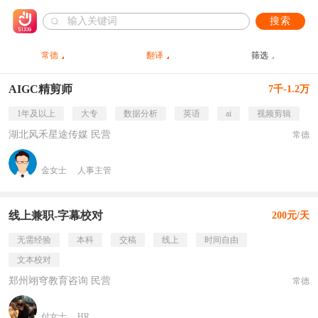
搜索
常德
翻译
筛选
AIGC精剪师
7千-1.2万
1年及以上
大专
数据分析
英语
ai
视频剪辑
湖北风禾星途传媒 民营
常德
金女士
人事主管
线上兼职-字幕校对
200元/天
无需经验
本科
交稿
线上
时间自由
文本校对
郑州翊穹教育咨询 民营
常德
付女士
HR