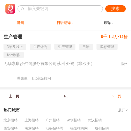
搜索
滁州
日语翻译
筛选
生产管理
6千-1.2万·14薪
3年及以上
生产计划
生产管理
日语
库存管理
bom制作
无锡素康步咨询服务有限公司苏州 外资（非欧美）
滁州
琚先生
HR高级顾问
上一页
1/1
下一页
热门城市
展开
北京招聘
上海招聘
广州招聘
深圳招聘
武汉招聘
西安招聘
南京招聘
汕头招聘网
揭阳招聘网
成都招聘