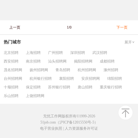
上一页
1/0
下一页
热门城市
展开
北京招聘
上海招聘
广州招聘
深圳招聘
武汉招聘
西安招聘
南京招聘
汕头招聘网
揭阳招聘网
成都招聘
茂名招聘网
扬州招聘网
青岛招聘
杭州招聘网
滁州招聘
台州招聘网
杭州银行招聘
襄阳招聘
安庆招聘网
绵阳招聘
十堰招聘
保定招聘
苏州银行招聘
唐山招聘
重庆银行招聘
乐山招聘
上饶招聘网
无忧工作网版权所有©1999-2026
51job.com（沪ICP备12015550号-5）
电子营业执照
|
人力资源服务许可证