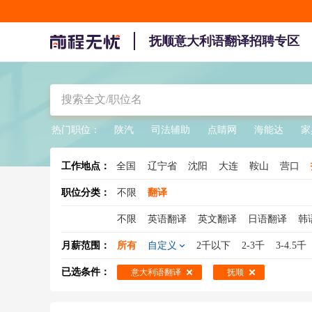
抚顺意大利语翻译招聘专区
热门职位：
陕汽
司法辅助
点睛网
海能达
家
工作地点：
全国
辽宁省
沈阳
大连
鞍山
营口
职位分类：
不限
翻译
不限
英语翻译
英文翻译
日语翻译
韩
专业翻译
同声传译
意大利语翻译
阿拉
月薪范围：
所有
自定义
2千以下
2-3千
3-4.5千
波斯语翻译
英语笔译
笔译
医学翻译
已选条件：
意大利语翻译
抚顺