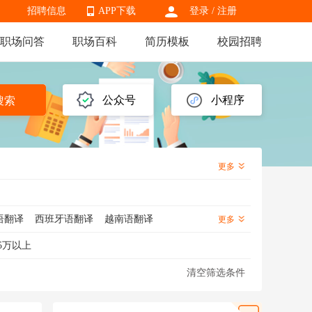
招聘信息
APP下载
登录
/
注册
职场问答
职场百科
简历模板
校园招聘
APP下载
公众号
小程序
搜索
更多
语翻译
西班牙语翻译
越南语翻译
更多
字幕翻译
口译
朝鲜语翻译
5万以上
清空筛选条件