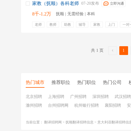
家教（抚顺）各科老师
07-20发布
立即沟通
8千-1.2万
抚顺 | 无需经验 | 本科
老师
教师
助教
辅导
家教
上门
一对
就近安排工作
可兼职
弹性工作
就近安排
共 1 页
1
热门城市
推荐职位
热门职位
热门公司
北京招聘
上海招聘
广州招聘
深圳招聘
武汉招聘
滁州招聘
台州招聘网
杭州银行招聘
襄阳招聘
安
当前位置：
翻译招聘网
>
抚顺翻译招聘信息
>
意大利语翻译招聘信