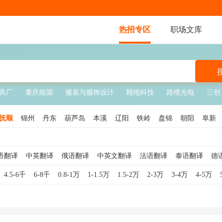
热招专区
职场文库
具厂
重庆能源
服装与服饰设计
顾地科技
路维光电
三创
抚顺
锦州
丹东
葫芦岛
本溪
辽阳
铁岭
盘锦
朝阳
阜新
语翻译
中英翻译
俄语翻译
中英文翻译
法语翻译
泰语翻译
德
伯语翻译
对外汉语教师
土耳其语翻译
印尼语翻译
葡萄牙语翻译
4.5-6千
6-8千
0.8-1万
1-1.5万
1.5-2万
2-3万
3-4万
4-5万
口语翻译
小语种翻译
英语口译