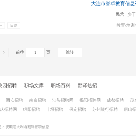
大连市誉卓教育信息
民营 | 少于
教育/培训
一
日结
前往
页
跳转
校园招聘
职场文库
职场百科
翻译热招
西安招聘
南京招聘
汕头招聘网
揭阳招聘网
成都招聘
茂
庆招聘网
绵阳招聘
十堰招聘
保定招聘
苏州银行招聘
唐山
息
>
抚顺意大利语翻译招聘信息