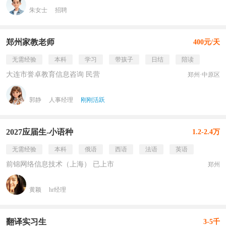
朱女士
招聘
郑州家教老师
400元/天
无需经验
本科
学习
带孩子
日结
陪读
大连市誉卓教育信息咨询 民营
郑州·中原区
郭静
人事经理
刚刚活跃
2027应届生-小语种
1.2-2.4万
无需经验
本科
俄语
西语
法语
英语
前锦网络信息技术（上海） 已上市
郑州
黄颖
hr经理
翻译实习生
3-5千