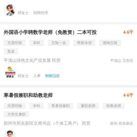
邓女士
招聘经理
外国语小学聘数学老师（免教资）二本可投
4-6千
无需经验
本科
五险一金
带薪休假
缴纳五险
奖金
平顶山清艳文化产业发展 民营
平顶山·卫东区
祁女士
人事
刚刚活跃
寒暑假兼职和助教老师
4-6千
无需经验
本科
寒暑假兼职
兼职老师
助教老师
大学生兼职
郑州市郑东新区京师书店（个体工商户） 民营
郑州·郑东新区