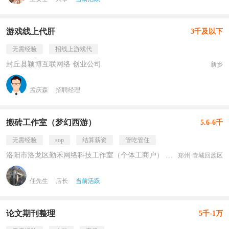
游戏线上代肝
3千及以下
无需经验
招线上游戏代
封丘县颖博互联网络 创业公司
新乡
孟庆森
招聘经理
搬砖工作室（梦幻西游）
5.6-6千
无需经验
sop
结算薪资
管吃管住
洛阳市洛龙区勤禾网络科技工作室（个体工商户） 民营
郑州·管城回族区
任先生
店长
当前活跃
论文期刊整理
5千-1万