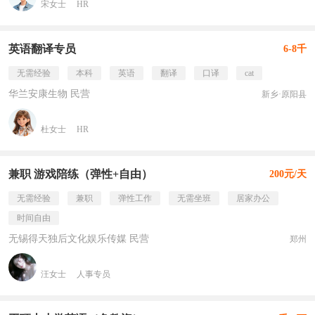
宋女士
HR
英语翻译专员
6-8千
无需经验
本科
英语
翻译
口译
cat
华兰安康生物 民营
新乡·原阳县
杜女士
HR
兼职 游戏陪练（弹性+自由）
200元/天
无需经验
兼职
弹性工作
无需坐班
居家办公
时间自由
无锡得天独后文化娱乐传媒 民营
郑州
汪女士
人事专员