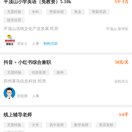
平顶山小学英语（免教资）5-10k
5千-1万
无需经验
本科
带薪休假
奖金
带薪培训
提供住宿
平顶山清艳文化产业发展 民营
平顶山·新华区
祁女士
人事
刚刚活跃
抖音 + 小红书综合兼职
50元/天
无需经验
结算薪资
接单
郑州赛鸟信息科技 民营
远程办公
刘亚辉
人事
线上辅导老师
3-6千
无需经验
大专
高中老师
数学老师
英语老师