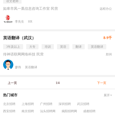
语文老师
如皋市凤一凰信息咨询工作室 民营
远程办公
李先生
HR
英语翻译（武汉）
8-9千
3年及以上
大专
培训
英语
翻译
英语翻译
传神语联网网络科技 民营
郑州
廖伟
英语翻译
上一页
1/4
下一页
热门城市
展开
北京招聘
上海招聘
广州招聘
深圳招聘
武汉招聘
西安招聘
南京招聘
汕头招聘网
揭阳招聘网
成都招聘