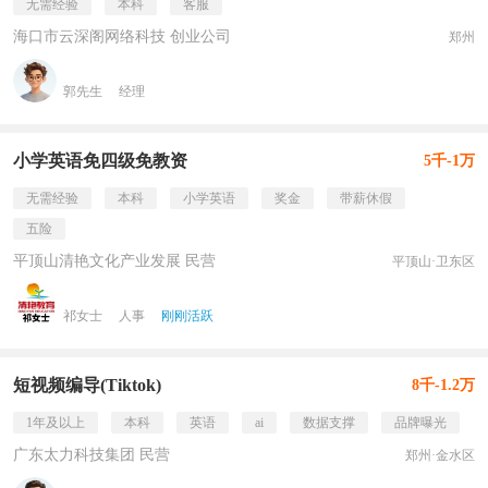
无需经验
本科
客服
海口市云深阁网络科技 创业公司
郑州
郭先生
经理
小学英语免四级免教资
5千-1万
无需经验
本科
小学英语
奖金
带薪休假
五险
平顶山清艳文化产业发展 民营
平顶山·卫东区
祁女士
人事
刚刚活跃
短视频编导(Tiktok)
8千-1.2万
1年及以上
本科
英语
ai
数据支撑
品牌曝光
广东太力科技集团 民营
郑州·金水区