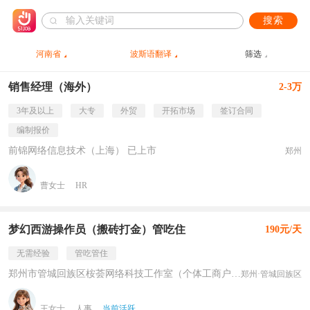
搜索
河南省
波斯语翻译
筛选
销售经理（海外）
2-3万
3年及以上
大专
外贸
开拓市场
签订合同
编制报价
前锦网络信息技术（上海） 已上市
郑州
曹女士
HR
梦幻西游操作员（搬砖打金）管吃住
190元/天
无需经验
管吃管住
郑州市管城回族区桉荟网络科技工作室（个体工商户） 民营
郑州·管城回族区
王女士
人事
当前活跃