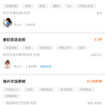
无需经验
本科
英语
翻译
cat
中英文互译
华兰安康生物 民营
新乡
常女士
HR经理
兼职英语老师
3-5千
无需经验
本科
专业培训
弹性工作
培训
深圳市蓝玛教育咨询 合资
远程办公
覃女士
人事招聘
刚刚活跃
海外市场营销
15-30万/年
3年及以上
本科
绩效奖金
专业培训
年终奖金
定期体检
一拖国际经济贸易 民营
洛阳·涧西区