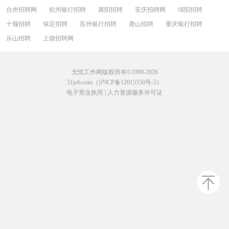
台州招聘网
杭州银行招聘
襄阳招聘
安庆招聘网
绵阳招聘
十堰招聘
保定招聘
苏州银行招聘
唐山招聘
重庆银行招聘
乐山招聘
上饶招聘网
无忧工作网版权所有©1999-2026
51job.com（沪ICP备12015550号-5）
电子营业执照
|
人力资源服务许可证