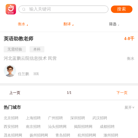
搜索
衡水
翻译
筛选
英语助教老师
4-8千
无需经验
本科
河北蓝鹏云院信息技术 民营
衡水
任兰鹏
HR
上一页
1/1
下一页
热门城市
展开
北京招聘
上海招聘
广州招聘
深圳招聘
武汉招聘
西安招聘
南京招聘
汕头招聘网
揭阳招聘网
成都招聘
茂名招聘网
扬州招聘网
青岛招聘
杭州招聘网
滁州招聘