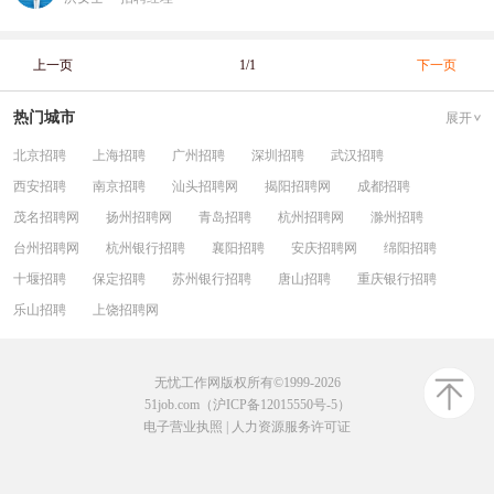
上一页
1/1
下一页
热门城市
展开
北京招聘
上海招聘
广州招聘
深圳招聘
武汉招聘
西安招聘
南京招聘
汕头招聘网
揭阳招聘网
成都招聘
茂名招聘网
扬州招聘网
青岛招聘
杭州招聘网
滁州招聘
台州招聘网
杭州银行招聘
襄阳招聘
安庆招聘网
绵阳招聘
十堰招聘
保定招聘
苏州银行招聘
唐山招聘
重庆银行招聘
乐山招聘
上饶招聘网
无忧工作网版权所有©1999-2026
51job.com（沪ICP备12015550号-5）
电子营业执照
|
人力资源服务许可证