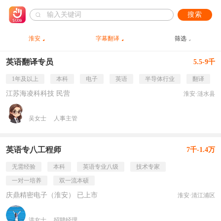
搜索
淮安
字幕翻译
筛选
英语翻译专员
5.5-9千
1年及以上
本科
电子
英语
半导体行业
翻译
江苏海凌科科技 民营
淮安·涟水县
吴女士
人事主管
英语专八工程师
7千-1.4万
无需经验
本科
英语专业八级
技术专家
一对一培养
双一流本硕
庆鼎精密电子（淮安） 已上市
淮安·清江浦区
洪女士
招聘经理