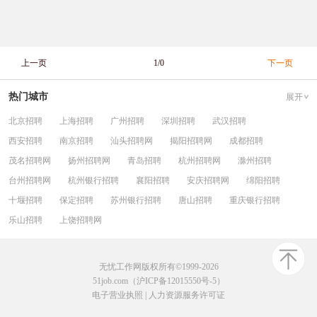
上一页
1/0
下一页
热门城市
展开
北京招聘
上海招聘
广州招聘
深圳招聘
武汉招聘
西安招聘
南京招聘
汕头招聘网
揭阳招聘网
成都招聘
茂名招聘网
扬州招聘网
青岛招聘
杭州招聘网
滁州招聘
台州招聘网
杭州银行招聘
襄阳招聘
安庆招聘网
绵阳招聘
十堰招聘
保定招聘
苏州银行招聘
唐山招聘
重庆银行招聘
乐山招聘
上饶招聘网
无忧工作网版权所有©1999-2026
51job.com（沪ICP备12015550号-5）
电子营业执照
|
人力资源服务许可证