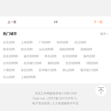
上一页
1/0
下一页
热门城市
展开
北京招聘
上海招聘
广州招聘
深圳招聘
武汉招聘
西安招聘
南京招聘
汕头招聘网
揭阳招聘网
成都招聘
茂名招聘网
扬州招聘网
青岛招聘
杭州招聘网
滁州招聘
台州招聘网
杭州银行招聘
襄阳招聘
安庆招聘网
绵阳招聘
十堰招聘
保定招聘
苏州银行招聘
唐山招聘
重庆银行招聘
乐山招聘
上饶招聘网
无忧工作网版权所有©1999-2026
51job.com（沪ICP备12015550号-5）
电子营业执照
|
人力资源服务许可证