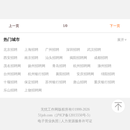
上一页
1/0
下一页
热门城市
展开
北京招聘
上海招聘
广州招聘
深圳招聘
武汉招聘
西安招聘
南京招聘
汕头招聘网
揭阳招聘网
成都招聘
茂名招聘网
扬州招聘网
青岛招聘
杭州招聘网
滁州招聘
台州招聘网
杭州银行招聘
襄阳招聘
安庆招聘网
绵阳招聘
十堰招聘
保定招聘
苏州银行招聘
唐山招聘
重庆银行招聘
乐山招聘
上饶招聘网
无忧工作网版权所有©1999-2026
51job.com（沪ICP备12015550号-5）
电子营业执照
|
人力资源服务许可证