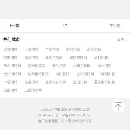
上一页
1/0
下一页
热门城市
展开
北京招聘
上海招聘
广州招聘
深圳招聘
武汉招聘
西安招聘
南京招聘
汕头招聘网
揭阳招聘网
成都招聘
茂名招聘网
扬州招聘网
青岛招聘
杭州招聘网
滁州招聘
台州招聘网
杭州银行招聘
襄阳招聘
安庆招聘网
绵阳招聘
十堰招聘
保定招聘
苏州银行招聘
唐山招聘
重庆银行招聘
乐山招聘
上饶招聘网
无忧工作网版权所有©1999-2026
51job.com（沪ICP备12015550号-5）
电子营业执照
|
人力资源服务许可证