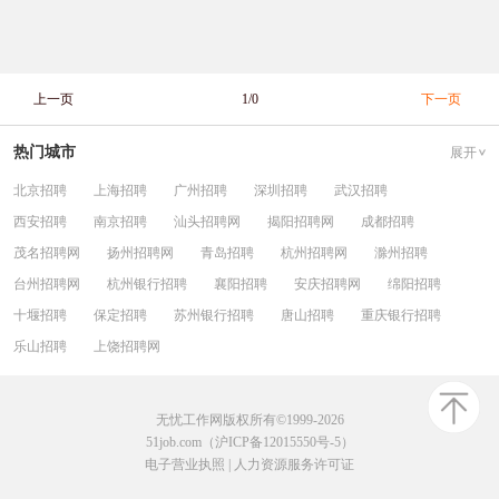
上一页
1/0
下一页
热门城市
展开
北京招聘
上海招聘
广州招聘
深圳招聘
武汉招聘
西安招聘
南京招聘
汕头招聘网
揭阳招聘网
成都招聘
茂名招聘网
扬州招聘网
青岛招聘
杭州招聘网
滁州招聘
台州招聘网
杭州银行招聘
襄阳招聘
安庆招聘网
绵阳招聘
十堰招聘
保定招聘
苏州银行招聘
唐山招聘
重庆银行招聘
乐山招聘
上饶招聘网
无忧工作网版权所有©1999-2026
51job.com（沪ICP备12015550号-5）
电子营业执照
|
人力资源服务许可证