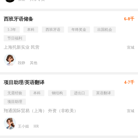
西班牙语储备
6-8千
1-3年
本科
西班牙语
年终奖金
出国机会
节日福利
上海托新实业 民营
宣城
段静
其他
项目助理/英语翻译
4-7千
无需经验
本科
钢结构
进出口
英语翻译
项目助理
翔通国际贸易（上海） 外资（非欧美）
宣城
王小姐
HR