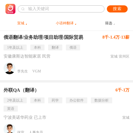
搜索
宣城
小语种翻译
筛选
俄语翻译/业务助理/项目助理/国际贸易
8千-1.4万·13薪
1年及以上
本科
翻译
俄语
安徽康斯达智能家居 民营
宣城·宣州区
李先生
VGM
外联QA（翻译）
6千-1万
2年及以上
本科
药学
办公软件
数据分析
英语
宁波美诺华药业 已上市
宣城
张宣
人事专员