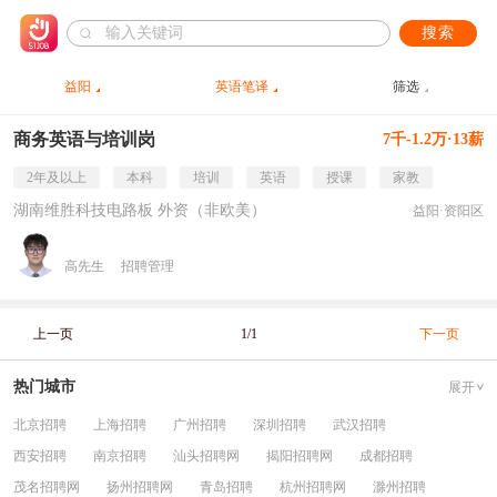
搜索
益阳
英语笔译
筛选
商务英语与培训岗
7千-1.2万·13薪
2年及以上
本科
培训
英语
授课
家教
湖南维胜科技电路板 外资（非欧美）
益阳·资阳区
高先生
招聘管理
上一页
1/1
下一页
热门城市
展开
北京招聘
上海招聘
广州招聘
深圳招聘
武汉招聘
西安招聘
南京招聘
汕头招聘网
揭阳招聘网
成都招聘
茂名招聘网
扬州招聘网
青岛招聘
杭州招聘网
滁州招聘