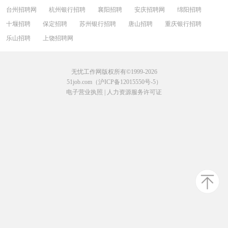
台州招聘网
杭州银行招聘
襄阳招聘
安庆招聘网
绵阳招聘
十堰招聘
保定招聘
苏州银行招聘
唐山招聘
重庆银行招聘
乐山招聘
上饶招聘网
无忧工作网版权所有©1999-2026
51job.com（沪ICP备12015550号-5）
电子营业执照
|
人力资源服务许可证