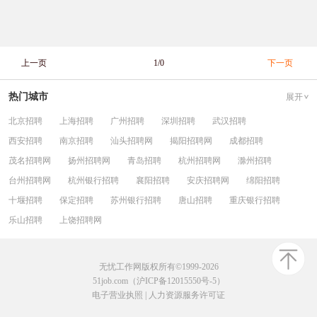
上一页
1/0
下一页
热门城市
展开
北京招聘
上海招聘
广州招聘
深圳招聘
武汉招聘
西安招聘
南京招聘
汕头招聘网
揭阳招聘网
成都招聘
茂名招聘网
扬州招聘网
青岛招聘
杭州招聘网
滁州招聘
台州招聘网
杭州银行招聘
襄阳招聘
安庆招聘网
绵阳招聘
十堰招聘
保定招聘
苏州银行招聘
唐山招聘
重庆银行招聘
乐山招聘
上饶招聘网
无忧工作网版权所有©1999-2026
51job.com（沪ICP备12015550号-5）
电子营业执照
|
人力资源服务许可证