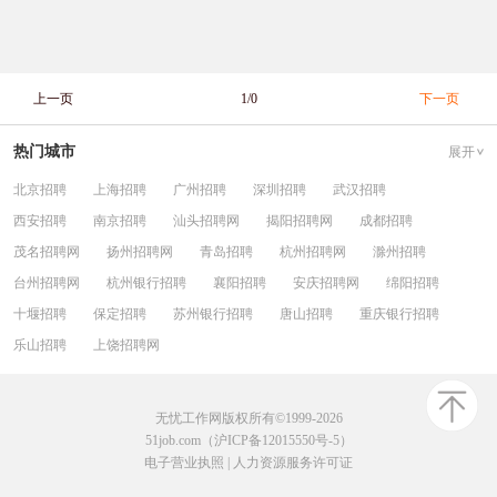
上一页
1/0
下一页
热门城市
展开
北京招聘
上海招聘
广州招聘
深圳招聘
武汉招聘
西安招聘
南京招聘
汕头招聘网
揭阳招聘网
成都招聘
茂名招聘网
扬州招聘网
青岛招聘
杭州招聘网
滁州招聘
台州招聘网
杭州银行招聘
襄阳招聘
安庆招聘网
绵阳招聘
十堰招聘
保定招聘
苏州银行招聘
唐山招聘
重庆银行招聘
乐山招聘
上饶招聘网
无忧工作网版权所有©1999-2026
51job.com（沪ICP备12015550号-5）
电子营业执照
|
人力资源服务许可证