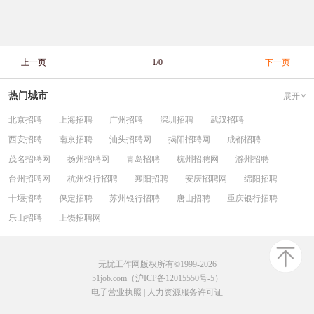
上一页
1/0
下一页
热门城市
展开
北京招聘
上海招聘
广州招聘
深圳招聘
武汉招聘
西安招聘
南京招聘
汕头招聘网
揭阳招聘网
成都招聘
茂名招聘网
扬州招聘网
青岛招聘
杭州招聘网
滁州招聘
台州招聘网
杭州银行招聘
襄阳招聘
安庆招聘网
绵阳招聘
十堰招聘
保定招聘
苏州银行招聘
唐山招聘
重庆银行招聘
乐山招聘
上饶招聘网
无忧工作网版权所有©1999-2026
51job.com（沪ICP备12015550号-5）
电子营业执照
|
人力资源服务许可证